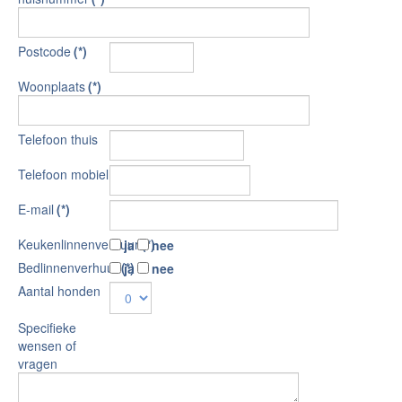
Postcode
(*)
Woonplaats
(*)
Telefoon thuis
Telefoon mobiel
E-mail
(*)
Keukenlinnenverhuur
(*)
ja
nee
Bedlinnenverhuur
(*)
ja
nee
Aantal honden
Specifieke
wensen of
vragen