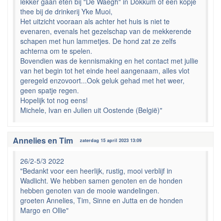
lekker gaan eten bij "De Waegh" in Dokkum of een kopje
thee bij de drinkerij Yke Muoi,
Het uitzicht vooraan als achter het huis is niet te
evenaren, evenals het gezelschap van de mekkerende
schapen met hun lammetjes. De hond zat ze zelfs
achterna om te spelen.
Bovendien was de kennismaking en het contact met jullie
van het begin tot het einde heel aangenaam, alles vlot
geregeld enzovoort...Ook geluk gehad met het weer,
geen spatje regen.
Hopelijk tot nog eens!
Michele, Ivan en Julien uit Oostende (België)"
Annelies en Tim
zaterdag 15 april 2023 13:09
26/2-5/3 2022
"Bedankt voor een heerlijk, rustig, mooi verblijf in
Wadlicht. We hebben samen genoten en de honden
hebben genoten van de mooie wandelingen.
groeten Annelies, Tim, Sinne en Jutta en de honden
Margo en Ollie"