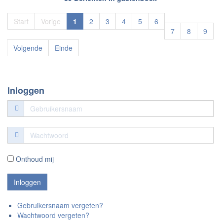
Start
Vorige
1
2
3
4
5
6
7
8
9
Volgende
Einde
Inloggen
Onthoud mij
Gebruikersnaam vergeten?
Wachtwoord vergeten?