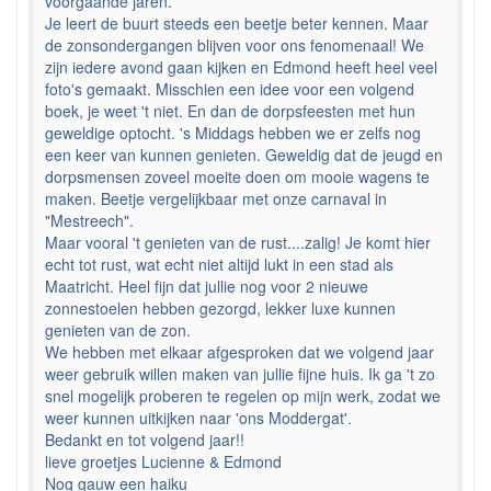
voorgaande jaren.
Je leert de buurt steeds een beetje beter kennen. Maar
de zonsondergangen blijven voor ons fenomenaal! We
zijn iedere avond gaan kijken en Edmond heeft heel veel
foto's gemaakt. Misschien een idee voor een volgend
boek, je weet 't niet. En dan de dorpsfeesten met hun
geweldige optocht. 's Middags hebben we er zelfs nog
een keer van kunnen genieten. Geweldig dat de jeugd en
dorpsmensen zoveel moeite doen om mooie wagens te
maken. Beetje vergelijkbaar met onze carnaval in
"Mestreech".
Maar vooral 't genieten van de rust....zalig! Je komt hier
echt tot rust, wat echt niet altijd lukt in een stad als
Maatricht. Heel fijn dat jullie nog voor 2 nieuwe
zonnestoelen hebben gezorgd, lekker luxe kunnen
genieten van de zon.
We hebben met elkaar afgesproken dat we volgend jaar
weer gebruik willen maken van jullie fijne huis. Ik ga 't zo
snel mogelijk proberen te regelen op mijn werk, zodat we
weer kunnen uitkijken naar 'ons Moddergat'.
Bedankt en tot volgend jaar!!
lieve groetjes Lucienne & Edmond
Nog gauw een haiku