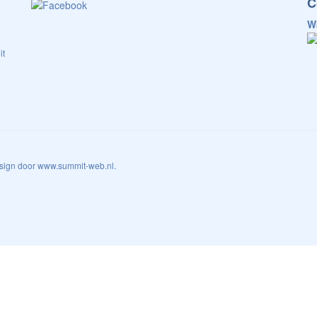
C
W
it
esign door
www.summit-web.nl
.